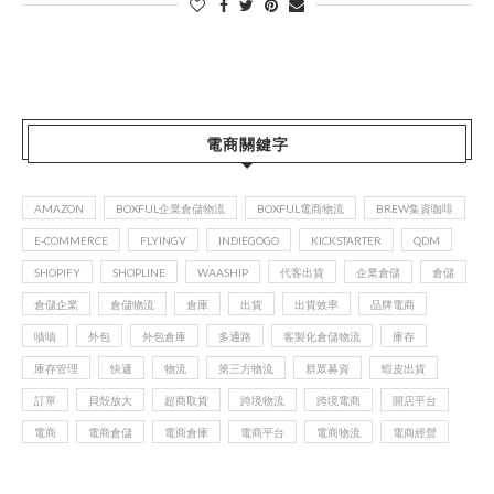
電商關鍵字
AMAZON
BOXFUL企業倉儲物流
BOXFUL電商物流
BREW集資咖啡
E-COMMERCE
FLYINGV
INDIEGOGO
KICKSTARTER
QDM
SHOPIFY
SHOPLINE
WAASHIP
代客出貨
企業倉儲
倉儲
倉儲企業
倉儲物流
倉庫
出貨
出貨效率
品牌電商
嘖嘖
外包
外包倉庫
多通路
客製化倉儲物流
庫存
庫存管理
快遞
物流
第三方物流
群眾募資
蝦皮出貨
訂單
貝殼放大
超商取貨
跨境物流
跨境電商
開店平台
電商
電商倉儲
電商倉庫
電商平台
電商物流
電商經營