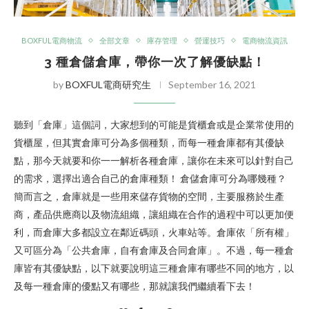
BOXFUL電商物流
全部文章
庫存管理
營運技巧
電商物流資訊
3 種倉儲倉庫，帶你一次了解優缺點！
by
BOXFUL電商研究生
September 16, 2021
聽到「倉庫」這個詞，大家想到的可能是貨櫃倉或是企業常使用的
貨櫃屋，但其實倉庫可分為多個種類，而每一種倉庫都有其優缺
點，那今天就要和你一一解析各種倉庫，讓你在未來可以針對自己
的需求，選擇出適合自己的倉庫種類！ 倉儲倉庫可分為哪幾種？
簡而言之，倉庫就是一些用來儲存貨物的空間，主要服務於生產
商，產品供應商以及物流組織，讓組織在合作的過程中可以更加便
利，而倉庫大多都設立在鄰近碼頭，火車站等。倉庫依「所有權」
又可區分為「公共倉庫，自有倉庫及合同倉庫」。不過，每一種倉
庫皆有其優缺點，以下就要說明這三種倉庫有哪些不同的地方，以
及每一種倉庫的優點又有哪些，那就讓我們繼續看下去！