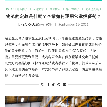
BOXFUL電商物流
全部文章
營運技巧
第三方物流
電商物流資訊
物流的定義是什麼？企業如何運用它掌握優勢？
by
BOXFUL電商研究生
September 16, 2021
過去企業為了追求企業成長及利潤，只著重在維護產品品質，功能
與價格，但面對全球化的競爭趨勢下，如何做出差異化變成各家企
業的首要難題，在供過於求、以使用者導向的 C2B 時代，「物
流」重要性更受到重視，成為各家企業在個別產業裡突出的關鍵。
究竟好的產品該如何快速送到消費者手裡？「物流」就成為企業立
於不敗之地的基本條件，本文將帶你了解物流定義，快速掌握供應
鏈，進而掌握企業優勢。