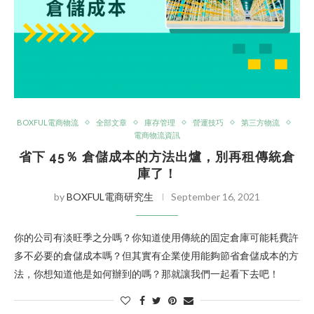
BOXFUL電商物流
全部文章
庫存管理
營運技巧
第三方物流
電商物流資訊
省下 45％ 倉儲成本的方法出爐，別再租傳統倉
庫了！
by
BOXFUL電商研究生
September 16, 2021
你的公司有淡旺季之分嗎？你知道使用傳統的固定倉庫可能耗費許
多不必要的倉儲成本嗎？但其實有企業使用能夠節省倉儲成本的方
法，你想知道他是如何辦到的嗎？那就讓我們一起看下去吧！