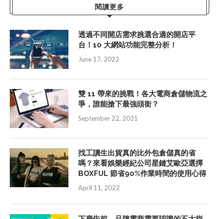
閱讀更多
透過不同開店需求挑選合適的開店平
台！10 大網站功能完整分析！
June 17, 2022
雙 11 帶來的挑戰！各大電商倉儲物流之
爭，誰能搶下最強頭銜？
September 22, 2021
找工讀生出貨真的比外包倉儲真的省
嗎？來看娛樂經紀公司星鏈艾歐亞選擇
BOXFUL 節省90%作業時間的使用心得
April 11, 2022
下廣告前，品牌電商需要認識的五大指