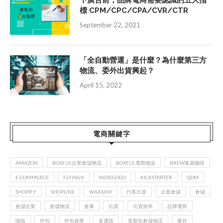
標 CPM/CPC/CPA/CVR/CTR
September 22, 2021
「全自動營運」是什麼？為什麼第三方
物流、委外出貨興起？
April 15, 2022
電商關鍵字
AMAZON
BOXFUL企業倉儲物流
BOXFUL電商物流
BREW集資咖啡
E-COMMERCE
FLYINGV
INDIEGOGO
KICKSTARTER
QDM
SHOPIFY
SHOPLINE
WAASHIP
代客出貨
企業倉儲
倉儲
倉儲企業
倉儲物流
倉庫
出貨
出貨效率
品牌電商
嘖嘖
外包
外包倉庫
多通路
客製化倉儲物流
庫存