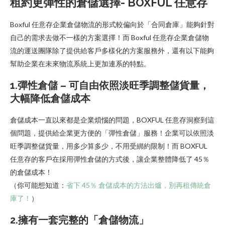
租約更彈性的倉儲選擇- BOXFUL 任意存
Boxful 任意存企業倉儲物流的形式較偏向於「合同倉庫」能夠針對
自己的需求去做不一樣的方案選擇！而 Boxful 任意存企業倉儲物
流的運送團隊除了提供給客戶多樣化的方案服務外，還有以下能夠
幫助企業在未來物流系統上更加連系的特點。
1.彈性倉儲 – 可自由依照淡旺季調整儲貨量，
大幅降低倉儲成本
倉儲成本一直以來都是企業煩惱的問題，BOXFUL 任意存洞察到這
個問題，提供給企業更方便的「彈性倉儲」服務！企業可以依照淡
旺季調整儲貨量，用多少算多少，不用受綁約限制！而 BOXFUL
任意存的客戶在採用彈性倉儲的方式後，讓企業整體降低了 45％
的倉儲成本！
（你可能想知道：
省下 45％ 倉儲成本的方法出爐，別再租傳統倉
庫了！
）
2.擁有一套完整的「倉儲物流」