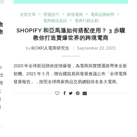
全部文章
營運技巧
跨境電商
電商品牌經營
電商物流資訊
電商行銷企劃
物
SHOPIFY 和亞馬遜如何搭配使用？ 3 步驟
物
教你打造賣爆世界的跨境電商
by
BOXFUL電商研究生
September 22, 2021
2020 年全球新冠肺炎疫情爆發，為電商與實體通路帶來全新
p
契機。2021 年 5 月，聯合國貿易與發展會議公布「全球電商
出
發展報告」，按照全球商家商品交易總額排名各大電商。
使用
流
的
的