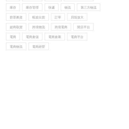
庫存
庫存管理
快遞
物流
第三方物流
群眾募資
蝦皮出貨
訂單
貝殼放大
超商取貨
跨境物流
跨境電商
開店平台
電商
電商倉儲
電商倉庫
電商平台
電商物流
電商經營