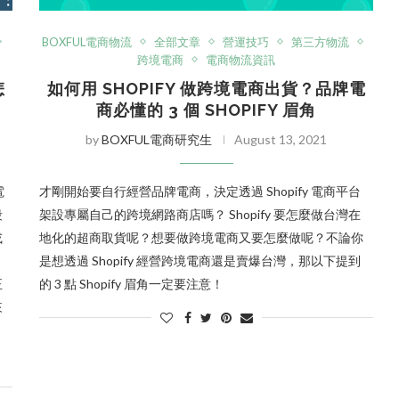
BOXFUL電商物流
全部文章
營運技巧
第三方物流
跨境電商
電商物流資訊
怎
如何用 SHOPIFY 做跨境電商出貨？品牌電
商必懂的 3 個 SHOPIFY 眉角
by
BOXFUL電商研究生
August 13, 2021
電
才剛開始要自行經營品牌電商，決定透過 Shopify 電商平台
段
架設專屬自己的跨境網路商店嗎？ Shopify 要怎麼做台灣在
或
地化的超商取貨呢？想要做跨境電商又要怎麼做呢？不論你
」
是想透過 Shopify 經營跨境電商還是賣爆台灣，那以下提到
正
的 3 點 Shopify 眉角一定要注意！
來