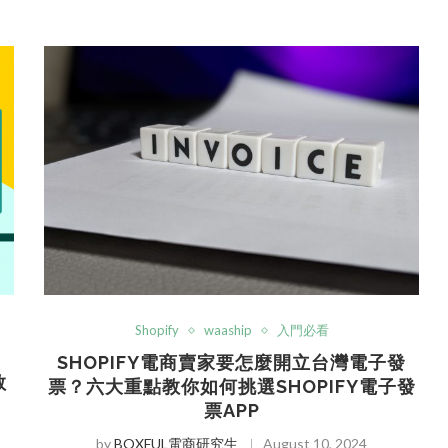
Shopify
waaship
入門必看
SHOPIFY電商賣家要怎麼開立台灣電子發
教
票？六大重點教你如何挑選SHOPIFY電子發
票APP
by
BOXFUL電商研究生
August 10, 2024