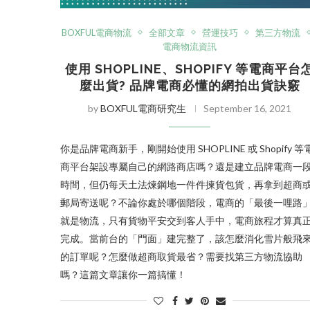
BOXFUL電商物流
全部文章
營運技巧
第三方物流
電商物流資訊
使用 SHOPLINE、SHOPIFY 等電商平台
麼出貨? 品牌電商必懂的網拍出貨訣竅
by
BOXFUL電商研究生
September 16, 2021
你是品牌電商新手，剛開始使用 SHOPLINE 或 Shopify 等
商平台架設專屬自己的網路商店嗎？還是建立品牌電商一
時間，但仍每天土法煉鋼地一件件揀貨包貨，再拿到超商
郵局寄送呢？不論你處於哪個階段，電商的「最後一哩路
就是物流，只有貨物平安交到客人手中，電商旅程才算真
完成。當前台的「門面」建完整了，該怎麼消化雪片般飛
的訂單呢？怎麼做超商取貨最省？需要找第三方物流協助
嗎？這篇文章讓你一篇搞懂！