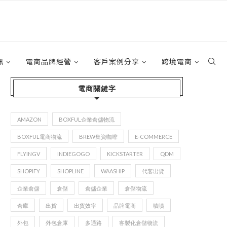
訊
電商品牌經營
客戶案例分享
跨境電商
電商關鍵字
AMAZON
BOXFUL企業倉儲物流
BOXFUL電商物流
BREW集資咖啡
E-COMMERCE
FLYINGV
INDIEGOGO
KICKSTARTER
QDM
SHOPIFY
SHOPLINE
WAASHIP
代客出貨
企業倉儲
倉儲
倉儲企業
倉儲物流
倉庫
出貨
出貨效率
品牌電商
嘖嘖
外包
外包倉庫
多通路
客製化倉儲物流