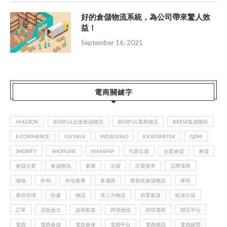
好的倉儲物流系統，為公司帶來驚人效
益！
September 16, 2021
電商關鍵字
AMAZON
BOXFUL企業倉儲物流
BOXFUL電商物流
BREW集資咖啡
E-COMMERCE
FLYINGV
INDIEGOGO
KICKSTARTER
QDM
SHOPIFY
SHOPLINE
WAASHIP
代客出貨
企業倉儲
倉儲
倉儲企業
倉儲物流
倉庫
出貨
出貨效率
品牌電商
嘖嘖
外包
外包倉庫
多通路
客製化倉儲物流
庫存
庫存管理
快遞
物流
第三方物流
群眾募資
蝦皮出貨
訂單
貝殼放大
超商取貨
跨境物流
跨境電商
開店平台
電商
電商倉儲
電商倉庫
電商平台
電商物流
電商經營