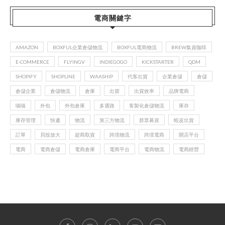
電商關鍵字
AMAZON
BOXFUL企業倉儲物流
BOXFUL電商物流
BREW集資咖啡
E-COMMERCE
FLYINGV
INDIEGOGO
KICKSTARTER
QDM
SHOPIFY
SHOPLINE
WAASHIP
代客出貨
企業倉儲
倉儲
倉儲企業
倉儲物流
倉庫
出貨
出貨效率
品牌電商
嘖嘖
外包
外包倉庫
多通路
客製化倉儲物流
庫存
庫存管理
快遞
物流
第三方物流
群眾募資
蝦皮出貨
訂單
貝殼放大
超商取貨
跨境物流
跨境電商
開店平台
電商
電商倉儲
電商倉庫
電商平台
電商物流
電商經營