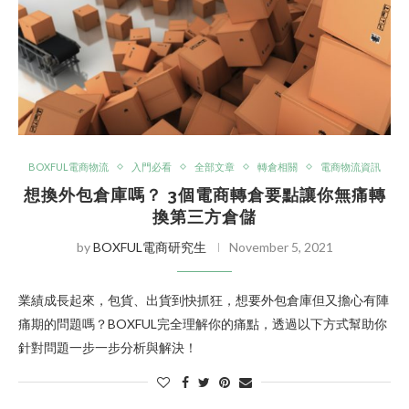
BOXFUL電商物流
入門必看
全部文章
轉倉相關
電商物流資訊
想換外包倉庫嗎？ 3個電商轉倉要點讓你無痛轉
換第三方倉儲
by
BOXFUL電商研究生
November 5, 2021
業績成長起來，包貨、出貨到快抓狂，想要外包倉庫但又擔心有陣
痛期的問題嗎？BOXFUL完全理解你的痛點，透過以下方式幫助你
針對問題一步一步分析與解決！