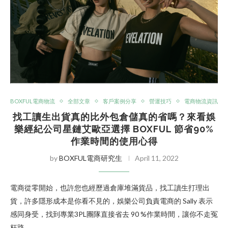
BOXFUL電商物流
全部文章
客戶案例分享
營運技巧
電商物流資訊
找工讀生出貨真的比外包倉儲真的省嗎？來看娛
樂經紀公司星鏈艾歐亞選擇 BOXFUL 節省90%
作業時間的使用心得
by
BOXFUL電商研究生
April 11, 2022
電商從零開始，也許您也經歷過倉庫堆滿貨品，找工讀生打理出
貨，許多隱形成本是你看不見的，娛樂公司負責電商的 Sally 表示
感同身受，找到專業3PL團隊直接省去 90 %作業時間，讓你不走冤
枉路。