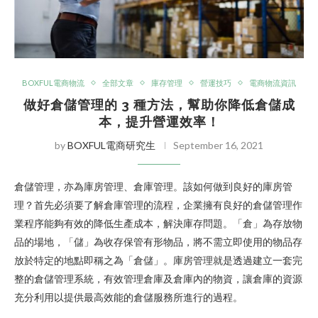
BOXFUL電商物流
全部文章
庫存管理
營運技巧
電商物流資訊
做好倉儲管理的 3 種方法，幫助你降低倉儲成
本，提升營運效率！
by
BOXFUL電商研究生
September 16, 2021
倉儲管理，亦為庫房管理、倉庫管理。該如何做到良好的庫房管
理？首先必須要了解倉庫管理的流程，企業擁有良好的倉儲管理作
業程序能夠有效的降低生產成本，解決庫存問題。「倉」為存放物
品的場地，「儲」為收存保管有形物品，將不需立即使用的物品存
放於特定的地點即稱之為「倉儲」。庫房管理就是透過建立一套完
整的倉儲管理系統，有效管理倉庫及倉庫內的物資，讓倉庫的資源
充分利用以提供最高效能的倉儲服務所進行的過程。