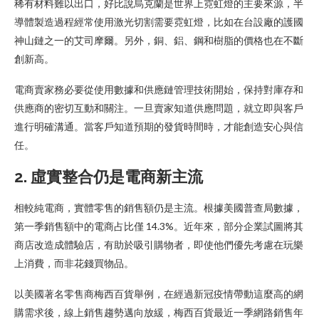
稀有材料難以出口，好比說烏克蘭是世界上霓虹燈的主要來源，半
導體製造過程經常使用激光切割需要霓虹燈，比如在台設廠的護國
神山鏈之一的艾司摩爾。另外，銅、鋁、鋼和樹脂的價格也在不斷
創新高。
電商賣家務必要從使用數據和供應鏈管理技術開始，保持對庫存和
供應商的密切互動和關注。一旦賣家知道供應問題，就立即與客戶
進行明確溝通。當客戶知道預期的發貨時間時，才能創造安心與信
任。
2.
虛實整合仍是電商新主流
相較純電商，實體零售的銷售額仍是主流。根據美國普查局數據，
第一季銷售額中的電商占比僅 14.3%。近年來，部分企業試圖將其
商店改造成體驗店，有助於吸引購物者，即使他們優先考慮在玩樂
上消費，而非花錢買物品。
以美國著名零售商梅西百貨舉例，在經過新冠疫情帶動這麼高的網
購需求後，線上銷售趨勢邁向放緩，梅西百貨最近一季網路銷售年