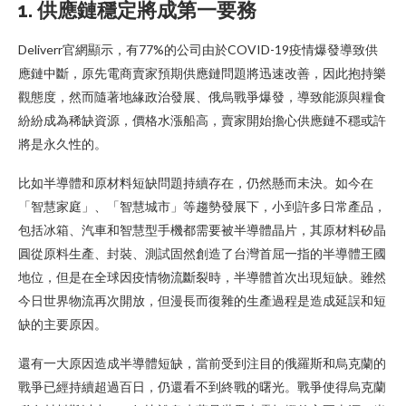
1.
供應鏈穩定將成第一要務
Deliverr官網顯示，有77%的公司由於COVID-19疫情爆發導致供
應鏈中斷，原先電商賣家預期供應鏈問題將迅速改善，因此抱持樂
觀態度，然而隨著地緣政治發展、俄烏戰爭爆發，導致能源與糧食
紛紛成為稀缺資源，價格水漲船高，賣家開始擔心供應鏈不穩或許
將是永久性的。
比如半導體和原材料短缺問題持續存在，仍然懸而未決。如今在
「智慧家庭」、「智慧城市」等趨勢發展下，小到許多日常產品，
包括冰箱、汽車和智慧型手機都需要被半導體晶片，其原材料矽晶
圓從原料生產、封裝、測試固然創造了台灣首屈一指的半導體王國
地位，但是在全球因疫情物流斷裂時，半導體首次出現短缺。雖然
今日世界物流再次開放，但漫長而復雜的生產過程是造成延誤和短
缺的主要原因。
還有一大原因造成半導體短缺，當前受到注目的俄羅斯和烏克蘭的
戰爭已經持續超過百日，仍還看不到終戰的曙光。戰爭使得烏克蘭