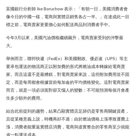
富國銀行分析師 Ike Boruchow 表示：「有朝一日，美國消費者會
像今日的中國一樣，電商與實體店銷售各占一半。」在達成此一目
標之前，電商賣家更要擔心如何配送商品到消費者手中。
今年3月以來，美國汽油價格繼續飆升，電商賣家受到的沖擊最
大。
舉例而言，聯邦快遞（FedEx）和美國郵政、優必速（UPS）等主
要承包運送的物流商正以附加費的形式將燃油成本轉嫁給電商賣
家。而且這還不是最糟糕，對電商賣家來說，這些附加費用並不固
定，而是每周都會根據當前每加侖的平均價格變化。這對電商賣家
而言，就是一項必須面對卻又惱人的變數：不可能預測每個月會產
生多少額外的費用。
結合此前提到的趨勢，結果凸顯實體店足跡仍是零售商關鍵資產，
且從某種意義上說，時機再好不過：由於燃油價格上漲導致運費上
漲，消費者能重返實體店消費，電商與虛實整合的零售商至少就能
省一點運送成本。