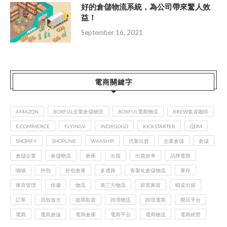
好的倉儲物流系統，為公司帶來驚人效
益！
September 16, 2021
電商關鍵字
AMAZON
BOXFUL企業倉儲物流
BOXFUL電商物流
BREW集資咖啡
E-COMMERCE
FLYINGV
INDIEGOGO
KICKSTARTER
QDM
SHOPIFY
SHOPLINE
WAASHIP
代客出貨
企業倉儲
倉儲
倉儲企業
倉儲物流
倉庫
出貨
出貨效率
品牌電商
嘖嘖
外包
外包倉庫
多通路
客製化倉儲物流
庫存
庫存管理
快遞
物流
第三方物流
群眾募資
蝦皮出貨
訂單
貝殼放大
超商取貨
跨境物流
跨境電商
開店平台
電商
電商倉儲
電商倉庫
電商平台
電商物流
電商經營