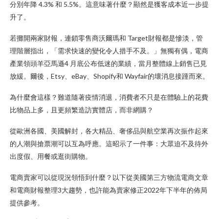
分別年降 4.3% 和 5.5%。這意味著什麼？顯然是獲客成本近一步提
升了。
若攤開兩家財報，連鎖零售商沃爾瑪和 Target財報都是慘淡，管
理階層指出，「需求快速的變化令人措手不及。」無獨有偶，電商
產業領頭羊亞馬遜4 月底公布低迷的業績，當月整體線上銷售已見
放緩。爾後，Etsy、eBay、Shopify和 Wayfair的壞消息接踵而來。
為什麼會這樣？難道隨著疫情消退，消費者不只是在體驗上的花費
比物品上多，且更頻繁造訪實體店，而非網購？
從歐洲各國、美國解封，各大精品、奢侈品與航空業再次振作起來
的人潮與搶票潮可以互為呼應。這昭示了一件事：大眾迫不及待外
出度假、用餐或逛街購物。
電商賣家可以從現況領悟到什麼？以下從美國第三方物流電商文章
和電商財報整理3大趨勢，也許能為賣家修正2022年下半年的佈局
提供參考。