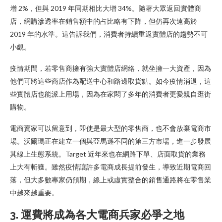
增 2%，但與 2019 年同期相比大增 34%。隨著大眾返回實體商
店，網購滲透率在銷售額中的占比略有下降，但仍再次遠高於
2019 年的水準。這告訴我們，消費者持續重返實體店的趨勢不可
小覷。
疫情期間，若零售商擁有強大實體店網絡，就坐擁一大資產，因為
他們可將這些商店作為配送中心和路邊取貨點。如今疫情消退，這
些實體店也能派上用場，因為在家悶了多年的消費者更愛親自逛街
購物。
電商賣家可以留意到，即使是最大型的零售商，也不會放棄電商市
場。沃爾瑪正在建立一個與亞馬遜不同的第三方市場，進一步發展
其線上生態系統。Target 近年來也在網路下單、店面取貨的業務
上大有斬獲。雖然疫情讓許多電商成長提前發生，導致近期電商回
落，但大多數專家仍預期，線上或虛實整合的銷售通路將在零售業
中越來越重要。
3.
運費將成為各大電商兵家必爭之地