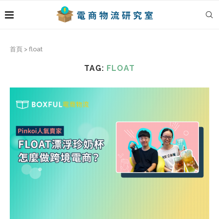
首頁
>
float
TAG:
FLOAT