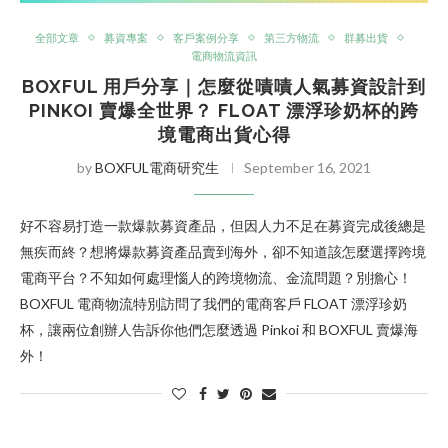
全部文章
募資專案
客戶案例分享
第三方物流
群募出貨
電商物流資訊
BOXFUL 用戶分享｜怎麼從嘖嘖人氣募資設計到
PINKOI 賣爆全世界？ FLOAT 漂浮珍奶杯的跨
境電商出貨心得
by
BOXFUL電商研究生
September 16, 2021
好不容易打造一款爆款募資產品，但因人力不足在募資完成後總是
無疾而終？想將爆款募資產品賣到海外，卻不知道該怎麼選擇跨境
電商平台？不知如何處理惱人的跨境物流、金流問題？別擔心！
BOXFUL 電商物流特別訪問了我們的電商客戶 FLOAT 漂浮珍奶
杯，讓兩位創辦人告訴你他們怎麼透過 Pinkoi 和 BOXFUL 賣爆海
外！