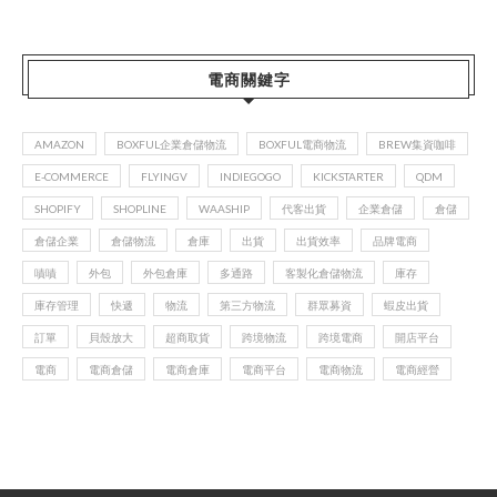
電商關鍵字
AMAZON
BOXFUL企業倉儲物流
BOXFUL電商物流
BREW集資咖啡
E-COMMERCE
FLYINGV
INDIEGOGO
KICKSTARTER
QDM
SHOPIFY
SHOPLINE
WAASHIP
代客出貨
企業倉儲
倉儲
倉儲企業
倉儲物流
倉庫
出貨
出貨效率
品牌電商
嘖嘖
外包
外包倉庫
多通路
客製化倉儲物流
庫存
庫存管理
快遞
物流
第三方物流
群眾募資
蝦皮出貨
訂單
貝殼放大
超商取貨
跨境物流
跨境電商
開店平台
電商
電商倉儲
電商倉庫
電商平台
電商物流
電商經營