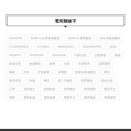
電商關鍵字
AMAZON
BOXFUL企業倉儲物流
BOXFUL電商物流
BREW集資咖啡
E-COMMERCE
FLYINGV
INDIEGOGO
KICKSTARTER
QDM
SHOPIFY
SHOPLINE
WAASHIP
代客出貨
企業倉儲
倉儲
倉儲企業
倉儲物流
倉庫
出貨
出貨效率
品牌電商
嘖嘖
外包
外包倉庫
多通路
客製化倉儲物流
庫存
庫存管理
快遞
物流
第三方物流
群眾募資
蝦皮出貨
訂單
貝殼放大
超商取貨
跨境物流
跨境電商
開店平台
電商
電商倉儲
電商倉庫
電商平台
電商物流
電商經營