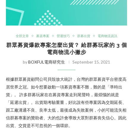
全部文章
募資專案
營運技巧
群募出貨
電商物流資訊
群眾募資爆款專案怎麼出貨？ 給群募玩家的 3 個
電商物流小撇步
by
BOXFUL電商研究生
September 15, 2021
根據群眾募資顧問公司貝殼放大統計，台灣的群眾募資平台密度高
居世界之冠。如今想要啟動一項募資專案不難，難的是「準時出
貨」。 許多群募玩家在在募資專案走到尾聲時，最煩惱的就是
「延遲出貨」。出貨期考驗重重，好比說有些專案因為交期延長、
跟工廠溝通不良、良率太低，最後成為失敗案例，小的可能流失相
信群募專案的贊助者、大的也許會導致大眾對群募喪失信心。因此
出貨、交貨是不可忽視的一個環節。