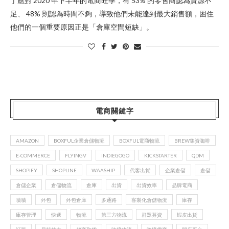
了應對 2020 年下半年的電商旺季，有 53% 的零售商認為資源不
足、 48% 則認為時間不夠，導致他們未能達到最大銷售額，困住
他們的一個重要原因正是「倉庫空間短缺」。
電商關鍵字
AMAZON
BOXFUL企業倉儲物流
BOXFUL電商物流
BREW集資咖啡
E-COMMERCE
FLYINGV
INDIEGOGO
KICKSTARTER
QDM
SHOPIFY
SHOPLINE
WAASHIP
代客出貨
企業倉儲
倉儲
倉儲企業
倉儲物流
倉庫
出貨
出貨效率
品牌電商
嘖嘖
外包
外包倉庫
多通路
客製化倉儲物流
庫存
庫存管理
快遞
物流
第三方物流
群眾募資
蝦皮出貨