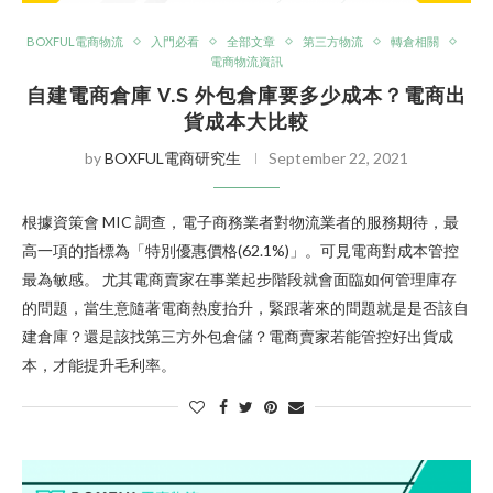
BOXFUL電商物流
入門必看
全部文章
第三方物流
轉倉相關
電商物流資訊
自建電商倉庫 V.S 外包倉庫要多少成本？電商出
貨成本大比較
by
BOXFUL電商研究生
September 22, 2021
根據資策會 MIC 調查，電子商務業者對物流業者的服務期待，最
高一項的指標為「特別優惠價格(62.1%)」。可見電商對成本管控
最為敏感。 尤其電商賣家在事業起步階段就會面臨如何管理庫存
的問題，當生意隨著電商熱度抬升，緊跟著來的問題就是是否該自
建倉庫？還是該找第三方外包倉儲？電商賣家若能管控好出貨成
本，才能提升毛利率。