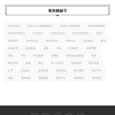
電商關鍵字
AMAZON
BOXFUL企業倉儲物流
BOXFUL電商物流
BREW集資咖啡
E-COMMERCE
FLYINGV
INDIEGOGO
KICKSTARTER
QDM
SHOPIFY
SHOPLINE
WAASHIP
代客出貨
企業倉儲
倉儲
倉儲企業
倉儲物流
倉庫
出貨
出貨效率
品牌電商
嘖嘖
外包
外包倉庫
多通路
客製化倉儲物流
庫存
庫存管理
快遞
物流
第三方物流
群眾募資
蝦皮出貨
訂單
貝殼放大
超商取貨
跨境物流
跨境電商
開店平台
電商
電商倉儲
電商倉庫
電商平台
電商物流
電商經營