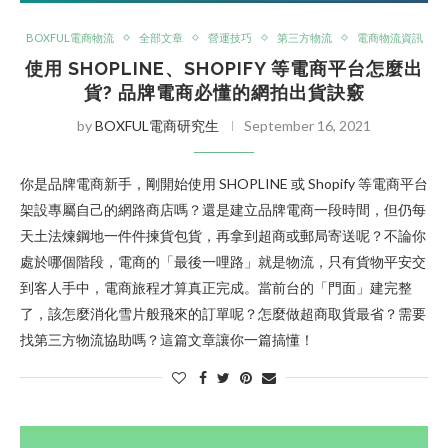
BOXFUL電商物流
全部文章
營運技巧
第三方物流
電商物流資訊
使用 SHOPLINE、SHOPIFY 等電商平台怎麼出
貨? 品牌電商必懂的網拍出貨訣竅
by
BOXFUL電商研究生
September 16, 2021
你是品牌電商新手，剛開始使用 SHOPLINE 或 Shopify 等電商平台
架設專屬自己的網路商店嗎？還是建立品牌電商一段時間，但仍每
天土法煉鋼地一件件揀貨包貨，再拿到超商或郵局寄送呢？不論你
處於哪個階段，電商的「最後一哩路」就是物流，只有貨物平安交
到客人手中，電商旅程才算真正完成。當前台的「門面」建完整
了，該怎麼消化雪片般飛來的訂單呢？怎麼做超商取貨最省？需要
找第三方物流協助嗎？這篇文章讓你一篇搞懂！