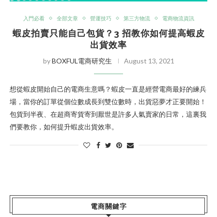
入門必看
全部文章
營運技巧
第三方物流
電商物流資訊
蝦皮拍賣只能自己包貨？3 招教你如何提高蝦皮
出貨效率
by
BOXFUL電商研究生
August 13, 2021
想從蝦皮開始自己的電商生意嗎？蝦皮一直是經營電商最好的練兵
場，當你的訂單從個位數成長到雙位數時，出貨惡夢才正要開始！
包貨到半夜、在超商寄貨寄到厭世是許多人氣賣家的日常，這裏我
們要教你，如何提升蝦皮出貨效率。
電商關鍵字