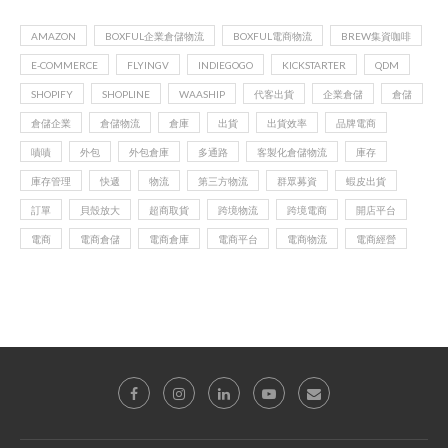
AMAZON
BOXFUL企業倉儲物流
BOXFUL電商物流
BREW集資咖啡
E-COMMERCE
FLYINGV
INDIEGOGO
KICKSTARTER
QDM
SHOPIFY
SHOPLINE
WAASHIP
代客出貨
企業倉儲
倉儲
倉儲企業
倉儲物流
倉庫
出貨
出貨效率
品牌電商
嘖嘖
外包
外包倉庫
多通路
客製化倉儲物流
庫存
庫存管理
快遞
物流
第三方物流
群眾募資
蝦皮出貨
訂單
貝殼放大
超商取貨
跨境物流
跨境電商
開店平台
電商
電商倉儲
電商倉庫
電商平台
電商物流
電商經營